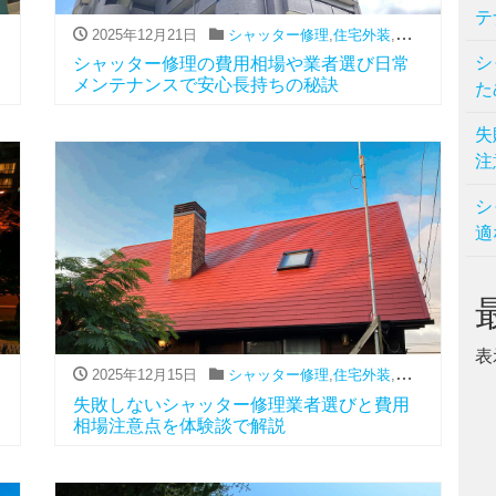
テ
用
2025年12月21日
シャッター修理
,
住宅外装
,
費用
シ
シャッター修理の費用相場や業者選び日常
メンテナンスで安心長持ちの秘訣
た
失
注
シ
適
表
用
2025年12月15日
シャッター修理
,
住宅外装
,
費用
失敗しないシャッター修理業者選びと費用
相場注意点を体験談で解説