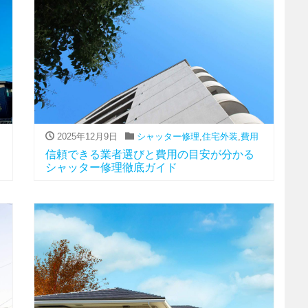
用
2025年12月9日
シャッター修理
,
住宅外装
,
費用
信頼できる業者選びと費用の目安が分かる
シャッター修理徹底ガイド