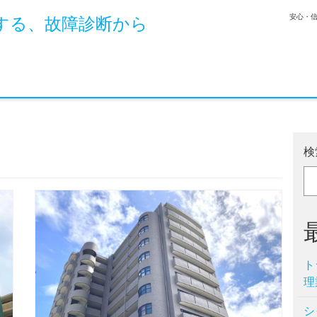
安心・
する、故障診断から
検
ト
理
シ