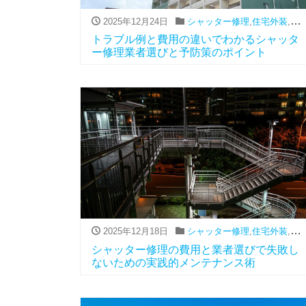
2025年12月24日
シャッター修理
,
住宅外装
,
費
トラブル例と費用の違いでわかるシャッタ
ー修理業者選びと予防策のポイント
2025年12月18日
シャッター修理
,
住宅外装
,
費
シャッター修理の費用と業者選びで失敗し
ないための実践的メンテナンス術