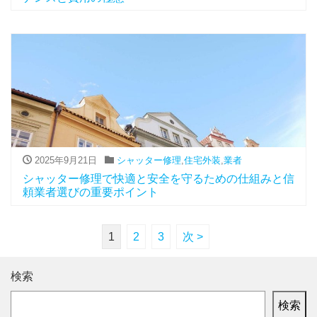
2025年9月21日
シャッター修理
,
住宅外装
,
業者
シャッター修理で快適と安全を守るための仕組みと信
頼業者選びの重要ポイント
1
2
3
次 >
検索
検索