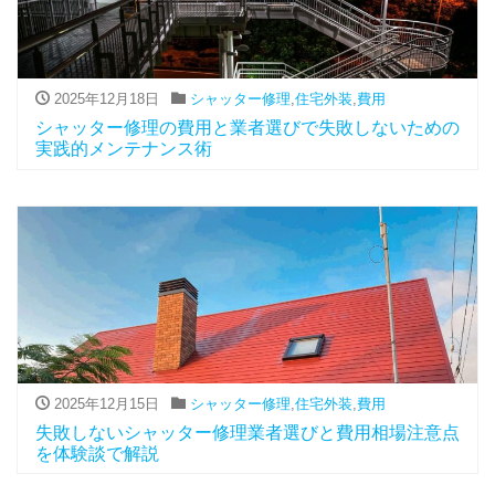
2025年12月18日
シャッター修理
,
住宅外装
,
費用
シャッター修理の費用と業者選びで失敗しないための
実践的メンテナンス術
2025年12月15日
シャッター修理
,
住宅外装
,
費用
失敗しないシャッター修理業者選びと費用相場注意点
を体験談で解説