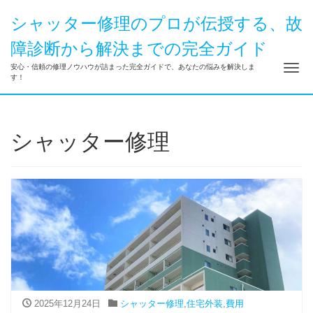
シャッター修理のプロが伝授する、故
障診断から解決までの完全ガイド
ナ
安心・信頼の修理ノウハウが詰まった完全ガイドで、あなたの悩みを解決しま
す！
シャッター修理
2025年12月24日
シャッター修理
,
住宅外装
,
費用