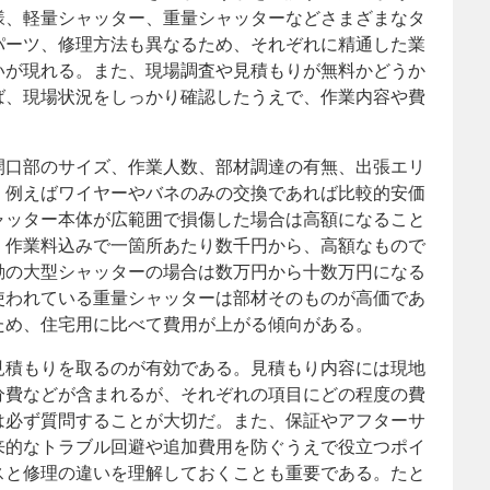
様、軽量シャッター、重量シャッターなどさまざまなタ
パーツ、修理方法も異なるため、それぞれに精通した業
いが現れる。また、現場調査や見積もりが無料かどうか
ば、現場状況をしっかり確認したうえで、作業内容や費
開口部のサイズ、作業人数、部材調達の有無、出張エリ
。例えばワイヤーやバネのみの交換であれば比較的安価
ャッター本体が広範囲で損傷した場合は高額になること
、作業料込みで一箇所あたり数千円から、高額なもので
動の大型シャッターの場合は数万円から十数万円になる
使われている重量シャッターは部材そのものが高価であ
ため、住宅用に比べて費用が上がる傾向がある。
見積もりを取るのが有効である。見積もり内容には現地
分費などが含まれるが、それぞれの項目にどの程度の費
は必ず質問することが大切だ。また、保証やアフターサ
来的なトラブル回避や追加費用を防ぐうえで役立つポイ
スと修理の違いを理解しておくことも重要である。たと