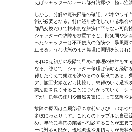
えばシャッターのレール部分清掃や、軽い注
しかし、分解や電装部品の確認、バネやワイ
術が必要となる。特に経年劣化している場合
部品交換だけで根本的な解決に至らない可能
シャッターの故障を放置すると、防犯面や安
ったシャッターは不正侵入の危険や、暴風雨
止まるような状態のまま無理に開閉を続けれ
それゆえ初期の段階で早めに修理の検討をす
なる。総じて、シャッター修理は信頼と経験
得したうえで発注を決めるのが最良である。
ア、施工実績なども比較し、納得のいく選択
業活動を長く守ることにつながっていく。シ
すが、長年の使用や自然災害によって故障や
故障の原因は金属部品の摩耗やさび、バネや
多岐にわたります。これらのトラブルは自己
め、早急に専門の業者へ相談することが重要
ーに対応可能か、現地調査や見積もりが無料