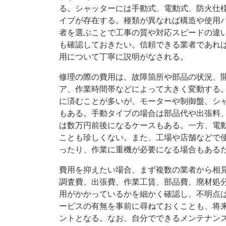
る。シャッターには手動式、電動式、防火仕
イプが存在する。種類が異なれば構造や使用
者を選ぶことで工事の質や対応スピードの違
も確認しておきたい。信頼できる業者であれ
用について丁寧に説明がなされる。
修理の際の費用は、故障箇所や部品の状況、
ア、作業時間帯などによって大きく変動する
に済むことが多いが、モーターや制御盤、シ
もある。手動タイプの場合は部品代や出張料
は数万円前後になるケースもある。一方、電
ことも珍しくない。また、工場や店舗などで
ったり、作業に重機が必要になる場合もある
費用を抑えたい場合、まず複数の業者から相
調査費、出張費、作業工賃、部品費、廃材処
用がかかっているかを細かく確認し、不明点
ービスの有無を事前に尋ねておくことも、将
ントとなる。なお、自分でできるメンテナン