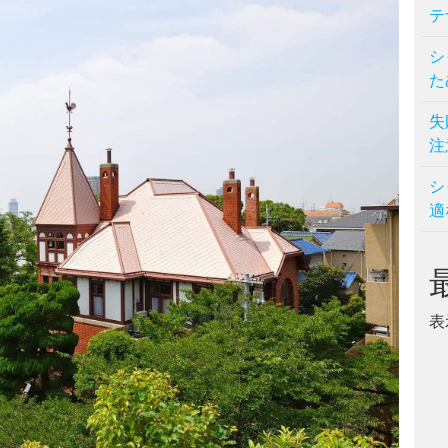
テ
シ
た
失
注
シ
適
表