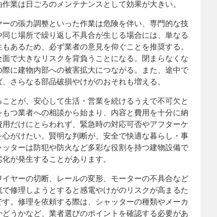
油作業は日ごろのメンテナンスとして効果が大きい。
ヤーの張力調整といった作業は危険を伴い、専門的な技
や同じ場所で繰り返し不具合が生じる場合には、単なる
性もあるため、必ず業者の意見を仰ぐことを推奨する。
全面で大きなリスクを背負うことになる。閉まらなくな
の際に建物内部への被害拡大につながる。また、途中で
ば、さらなる部品破損やけがのおそれも増える。
ることが、安心して生活・営業を続けるうえで不可欠と
をもつ業者への相談から始まり、内容と費用を十分に納
費用だけにとらわれず、緊急時の対応可否やアフターケ
を心がけたい。賢明な判断が、安全で快適な暮らし・事
ャッターは防犯や防火など多彩な役割を持つ建物設備で
劣化が発生することがあります。
ワイヤーの切断、レールの変形、モーターの不具合など
流で修理しようとすると感電やけがのリスクが高まるた
です。修理を依頼する際は、シャッターの種類やメーカ
かどうかなど、業者選びのポイントを確認する必要があ