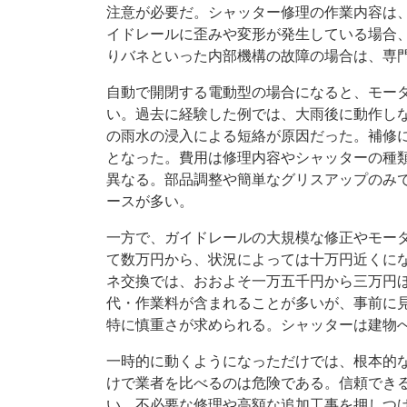
注意が必要だ。シャッター修理の作業内容は
イドレールに歪みや変形が発生している場合
りバネといった内部機構の故障の場合は、専
自動で開閉する電動型の場合になると、モー
い。過去に経験した例では、大雨後に動作し
の雨水の浸入による短絡が原因だった。補修
となった。費用は修理内容やシャッターの種
異なる。部品調整や簡単なグリスアップのみ
ースが多い。
一方で、ガイドレールの大規模な修正やモー
て数万円から、状況によっては十万円近くに
ネ交換では、おおよそ一万五千円から三万円
代・作業料が含まれることが多いが、事前に
特に慎重さが求められる。シャッターは建物
一時的に動くようになっただけでは、根本的
けで業者を比べるのは危険である。信頼でき
い、不必要な修理や高額な追加工事を押しつ