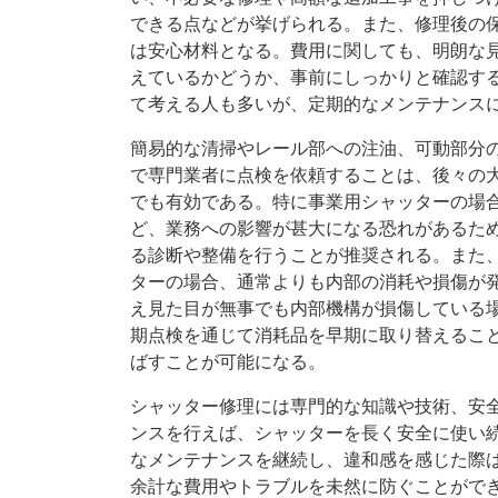
できる点などが挙げられる。また、修理後の
は安心材料となる。費用に関しても、明朗な
えているかどうか、事前にしっかりと確認す
て考える人も多いが、定期的なメンテナンス
簡易的な清掃やレール部への注油、可動部分
で専門業者に点検を依頼することは、後々の
でも有効である。特に事業用シャッターの場
ど、業務への影響が甚大になる恐れがあるた
る診断や整備を行うことが推奨される。また
ターの場合、通常よりも内部の消耗や損傷が
え見た目が無事でも内部機構が損傷している
期点検を通じて消耗品を早期に取り替えるこ
ばすことが可能になる。
シャッター修理には専門的な知識や技術、安
ンスを行えば、シャッターを長く安全に使い
なメンテナンスを継続し、違和感を感じた際
余計な費用やトラブルを未然に防ぐことがで