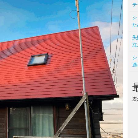
テ
シ
た
失
注
シ
適
表