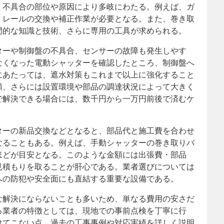
、不具合の部位や原因により多岐にわたる。例えば、ガ
、レールの交換や補正作業が必要となる。また、巻き取
門的な知識と技術、さらに専用の工具が求められる。
ターや制御盤の不具合、センサーの故障も発生しやす
なくなった電動シャッターを確認したところ、制御盤へ
にあたっては、遮水対策もこれまで以上に強化すること
類、さらには設置環境や部品の調達状況によって大きく
で解決できる場合には、数千円から一万円前後で済むケ
ターの新品交換などとなると、部品代と施工費を合わせ
なることもある。例えば、手動シャッターの巻き取りバ
ほどが目安となる。このような金額には出張費・部品
見積もりを取ることが肝心である。業者選びについては
への防犯や安全面にも直結する重要な設備である。
な解決にならないことも多いため、単なる費用の安さだ
る業者の特徴としては、現地での事前点検を丁寧に行
けてこない点、過去の工事事例や対応実績を詳しく説明