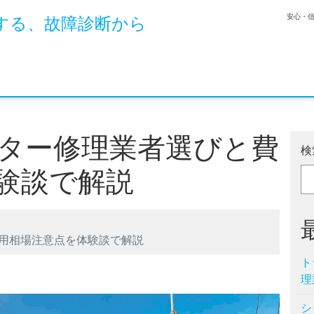
安心・
する、故障診断から
ター修理業者選びと費
検
験談で解説
用相場注意点を体験談で解説
ト
理
シ