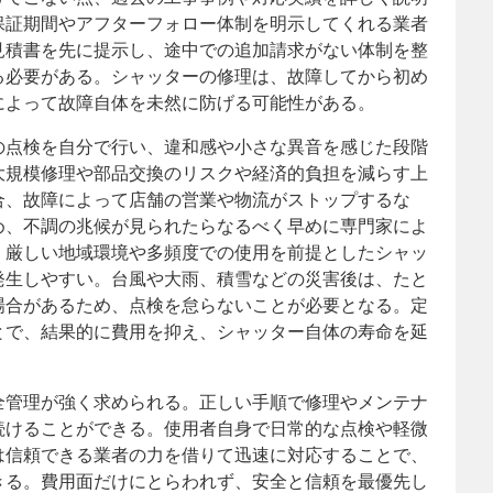
保証期間やアフターフォロー体制を明示してくれる業者
見積書を先に提示し、途中での追加請求がない体制を整
る必要がある。シャッターの修理は、故障してから初め
によって故障自体を未然に防げる可能性がある。
の点検を自分で行い、違和感や小さな異音を感じた段階
大規模修理や部品交換のリスクや経済的負担を減らす上
合、故障によって店舗の営業や物流がストップするな
め、不調の兆候が見られたらなるべく早めに専門家によ
、厳しい地域環境や多頻度での使用を前提としたシャッ
発生しやすい。台風や大雨、積雪などの災害後は、たと
場合があるため、点検を怠らないことが必要となる。定
とで、結果的に費用を抑え、シャッター自体の寿命を延
全管理が強く求められる。正しい手順で修理やメンテナ
続けることができる。使用者自身で日常的な点検や軽微
は信頼できる業者の力を借りて迅速に対応することで、
きる。費用面だけにとらわれず、安全と信頼を最優先し